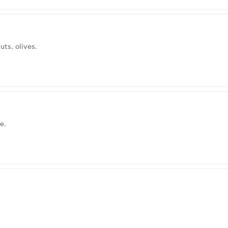
ts, olives.
e.