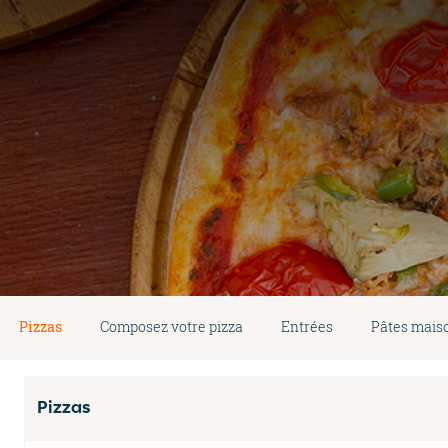
Pizzas
Composez votre pizza
Entrées
Pâtes mais
Pizzas